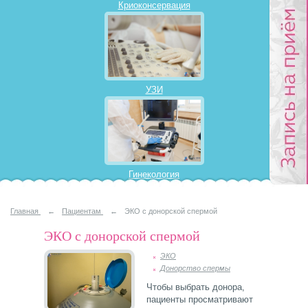
Криоконсервация
УЗИ
Гинекология
Главная
←
Пациентам
←
ЭКО с донорской спермой
ЭКО с донорской спермой
ЭКО
Донорство спермы
Чтобы выбрать донора,
пациенты просматривают