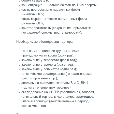
объем свыше 1 мл;
концентрация — больше 80 млн на 1 мл спермы;
часть прогрессивно-подвижных форм —
минимум 60%;
часть морфологически-нормальных форм —
минимум 60%;
криотолерантность (сохранение нормальных
показателей спермы после заморозки).
Необходимые обследования донора:
тест на установление группы и резус-
принадлежности крови (один раз);
заключение у терапевта (раз в год);
заключение у уролога (раз в год);
заключение у психиатра (один раз);
генетическое исследование (генеалогическое,
криотипирование и пр.);
анализы на сифилис, гепатиты В и С, ВИЧ
(годны в течение трех месяцев);
обследование на ИППП: уреаплазмоз, гонорея,
генитальный герпес, микоплазмоз, хламидиоз,
цитомегаловирус (действительны в период
шести месяцев).