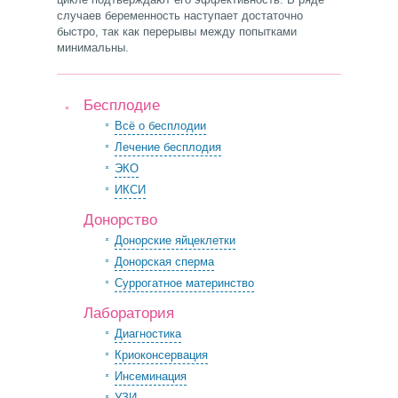
случаев беременность наступает достаточно
быстро, так как перерывы между попытками
минимальны.
Бесплодие
Всё о бесплодии
Лечение бесплодия
ЭКО
ИКСИ
Донорство
Донорские яйцеклетки
Донорская сперма
Суррогатное материнство
Лаборатория
Диагностика
Криоконсервация
Инсеминация
УЗИ