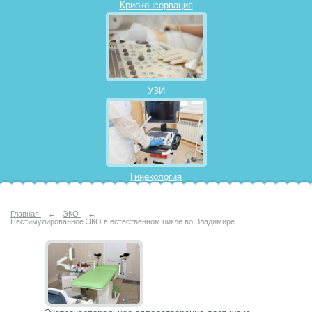
Криоконсервация
УЗИ
Гинекология
Главная
←
ЭКО
←
Нестимулированное ЭКО в естественном цикле во Владимире