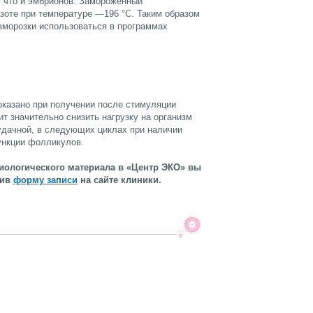
, что и эмбрионов. Замороженный
зоте при температуре —196 °C. Таким образом
азморозки использоваться в программах
казано при получении после стимуляции
т значительно снизить нагрузку на организм
удачной, в следующих циклах при наличии
ункции фолликулов.
иологического материала в «Центр ЭКО» вы
нив
форму записи
на сайте клиники.