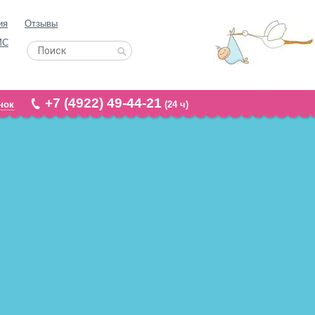
ия
Отзывы
МС
+7 (4922) 49-44-21
нок
(24 ч)