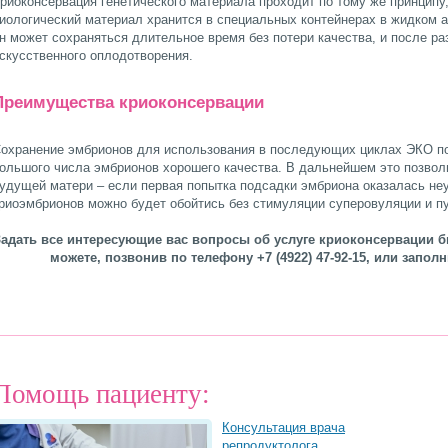
риоконсервация генетического материала проходит по тому же принципу
иологический материал хранится в специальных контейнерах в жидком а
н может сохраняться длительное время без потери качества, и после р
скусственного оплодотворения.
Преимущества криоконсервации
охранение эмбрионов для использования в последующих циклах ЭКО по
ольшого числа эмбрионов хорошего качества. В дальнейшем это позволи
удущей матери – если первая попытка подсадки эмбриона оказалась не
риоэмбрионов можно будет обойтись без стимуляции суперовуляции и п
адать все интересующие вас вопросы об услуге криоконсервации б
можете, позвонив по телефону +7 (4922) 47-92-15, или запол
Помощь пациенту:
Консультация врача
репродуктолога