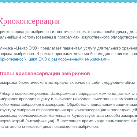
Криоконсервация
риоконсервация эмбрионов и генетического материала необходима для и
альнейшим использованием в программах искусственного оплодотворе
линика «Центр ЭКО» предлагает пациентам услугу длительного хранени
пермы, эмбрионов. В рамках программ лечения бесплодия в клинике па
Криоперенос"- цикл ЭКО с размороженными эмбрионами»
.
Этапы криоконсервации эмбрионов
аморозка биологического материала включает в себя следующие обяза
тбор и оценка эмбрионов.
Замораживать зародыши можно на разных стад
мбриолог проводит оценку и выбирает наиболее качественные эмбрионы
одготовка эмбрионов к заморозке.
Обработка специальными защитными
труктуру эмбриона от повреждения при криоконсервации и последующей
аморозка биологического материала.
Существуют два способа замороз
верхбыстрый (витрификация). В настоящее время чаще применяется вит
начительно снижается риск повреждения эмбрионов.