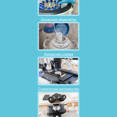
Донорские яйцеклетки
Донорская сперма
Суррогатное материнство