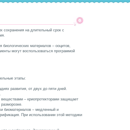
х сохранения на длительный срок с
ния.
я биологических материалов – ооцитов,
циенты могут воспользоваться программой
тельные этапы:
иях развития, от двух до пяти дней.
.
 веществами – криопротекторами защищает
 разморозке.
ки биоматериалов – медленный и
рификация. При использовании этой методики