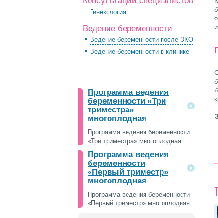
Консультации специалистов
К
б
Гинекология
о
и
Ведение беременности
Ведение беременности после ЭКО
Ведение беременности в клинике
С
б
б
Программа ведения
к
беременности «Три
триместра»
З
многоплодная
Программа ведения беременности
«Три триместра» многоплодная.
Программа ведения
беременности
«Первый триместр»
многоплодная
.
Программа ведения беременности
«Первый триместр» многоплодная