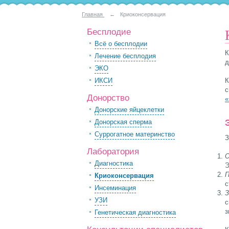
Главная
←
Криоконсервация
Бесплодие
Всё о бесплодии
К
Лечение бесплодия
д
ЭКО
ИКСИ
К
с
Донорство
«
Донорские яйцеклетки
Донорская сперма
Суррогатное материнство
З
Лаборатория
О
Диагностика
Э
П
Криоконсервация
с
Инсеминация
З
УЗИ
с
з
Генетическая диагностика