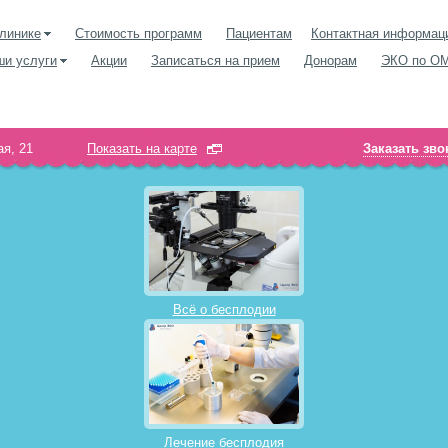
линике
Стоимость программ
Пациентам
Контактная информац
ши услуги
Акции
Записаться на прием
Донорам
ЭКО по О
я, 21
Показать на карте
Заказать зво
Всё о бесплодии
Лечение бесплодия