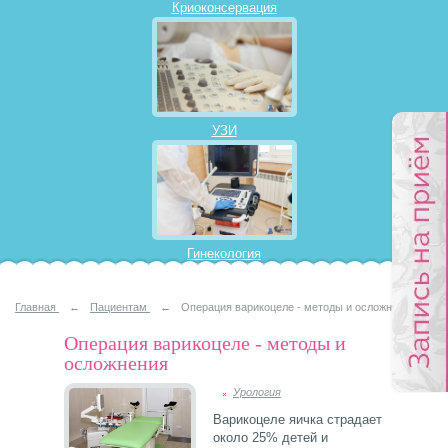
Криоконсервация
УЗИ
Гинекология
Главная
←
Пациентам
←
Операция варикоцеле - методы и осложнения
Операция варикоцеле - методы и
осложнения
Урология
Варикоцеле яичка страдает
около 25% детей и