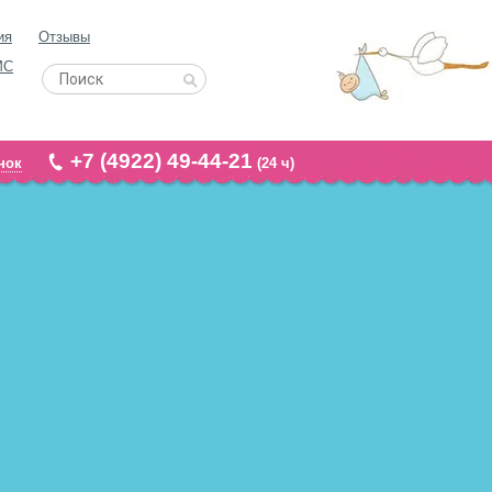
ия
Отзывы
МС
+7 (4922) 49-44-21
нок
(24 ч)