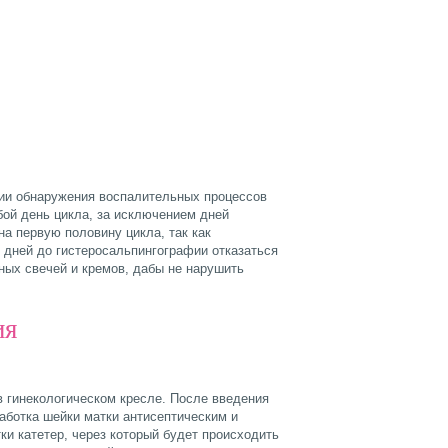
вии обнаружения воспалительных процессов
ой день цикла, за исключением дней
а первую половину цикла, так как
у дней до гистеросальпингографии отказаться
ных свечей и кремов, дабы не нарушить
ия
в гинекологическом кресле. После введения
аботка шейки матки антисептическим и
ки катетер, через который будет происходить