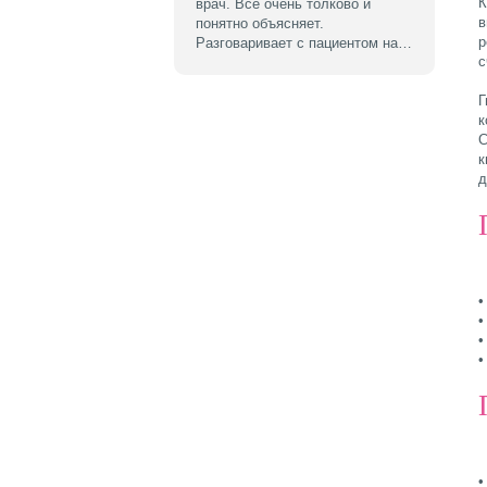
К
врач. Все очень толково и
в
понятно объясняет.
р
Разговаривает с пациентом на…
с
Г
к
С
к
д
•
•
•
•
•