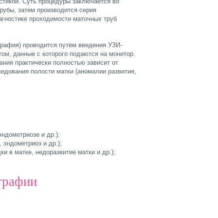
стикой. Суть процедуры заключается во
рубы, затем производится серия
агностике проходимости маточных труб
рафия) проводится путём введения УЗИ-
том, данные с которого подаются на монитор.
ания практически полностью зависит от
едования полости матки (аномалии развития,
эндометриозе и др.);
 эндометриоз и др.);
и в матке, недоразвитие матки и др.);
графии