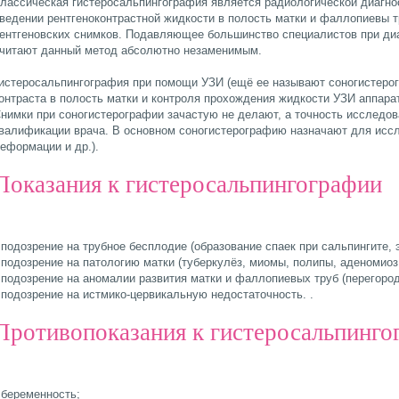
лассическая гистеросальпингография является радиологической диагно
ведении рентгеноконтрастной жидкости в полость матки и фаллопиевы т
ентгеновских снимков. Подавляющее большинство специалистов при ди
читают данный метод абсолютно незаменимым.
истеросальпингография при помощи УЗИ (ещё ее называют соногистерог
онтраста в полость матки и контроля прохождения жидкости УЗИ аппара
нимки при соногистерографии зачастую не делают, а точность исследов
валификации врача. В основном соногистерографию назначают для иссл
еформации и др.).
Показания к гистеросальпингографии
 подозрение на трубное бесплодие (образование спаек при сальпингите, 
 подозрение на патологию матки (туберкулёз, миомы, полипы, аденомиоз,
 подозрение на аномалии развития матки и фаллопиевых труб (перегородк
 подозрение на истмико-цервикальную недостаточность. .
Противопоказания к гистеросальпинго
 беременность;