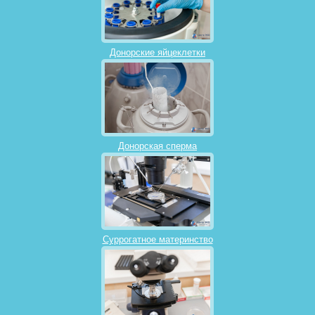
Донорские яйцеклетки
Донорская сперма
Суррогатное материнство