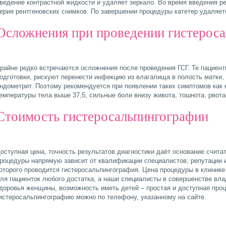
ведение контрастной жидкости и удаляет зеркало. Во время введения р
ерия рентгеновских снимков. По завершении процедуры катетер удаляет
Осложнения при проведении гистерос
райне редко встречаются осложнения после проведения ГСГ. Те пациент
одготовки, рискуют перенести инфекцию из влагалища в полость матки,
ндометрит. Поэтому рекомендуется при появлении таких симптомов как 
емпературы тела выше 37,5, сильные боли внизу живота, тошнота, рвота
Стоимость гистеросальпингографии
оступная цена, точность результатов диагностики даёт основание счит
роцедуры напрямую зависит от квалификации специалистов, репутации 
оторого проводится гистеросальпингография. Цена процедуры в клиник
ля пациенток любого достатка, а наши специалисты в совершенстве вла
доровья женщины, возможность иметь детей – простая и доступная проц
истеросальпингографию можно по телефону, указанному на сайте.