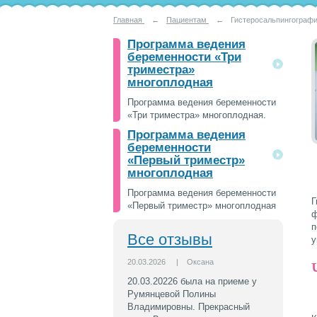
Главная
←
Пациентам
←
Гистеросальпингограф
Программа ведения
беременности «Три
триместра»
многоплодная
Программа ведения беременности
«Три триместра» многоплодная.
Программа ведения
беременности
«Первый триместр»
многоплодная
Программа ведения беременности
Г
«Первый триместр» многоплодная
ф
п
Все отзывы
у
20.03.2026
|
Оксана
20.03.20226 была на приеме у
Румянцевой Полины
Владимировны. Прекрасный