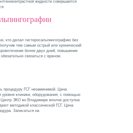
ентгеноконтрастной жидкости совершается
ся.
альпингографии
ки, кто делал гистеросальпингографию без
 получив тем самым острый или хронический
кровотечение более двух дней, повышение
 обязательно связаться с врачом.
ать процедуру ГСГ незаменимой. Цена
и уровня клиники, оборудования, с помощью
е Центр ЭКО во Владимире вполне доступна
деют методикой классической ГСГ. Цена
едура. Записаться на