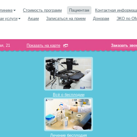
линике
Стоимость программ
Пациентам
Контактная информац
ши услуги
Акции
Записаться на прием
Донорам
ЭКО по О
я, 21
Показать на карте
Заказать зво
Всё о бесплодии
Лечение бесплодия