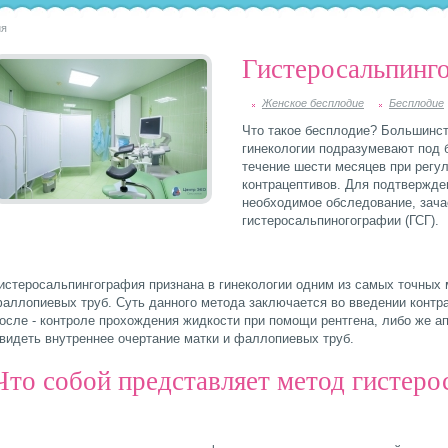
ия
Гистеросальпинг
Женское бесплодие
Бесплодие
Что такое бесплодие? Большинст
гинекологии подразумевают под 
течение шести месяцев при регу
контрацептивов. Для подтвержде
необходимое обследование, зача
гистеросальпиногографии (ГСГ).
истеросальпингография признана в гинекологии одним из самых точных
аллопиевых труб. Суть данного метода заключается во введении контра
осле - контроле прохождения жидкости при помощи рентгена, либо же а
видеть внутреннее очертание матки и фаллопиевых труб.
Что собой представляет метод гистеро