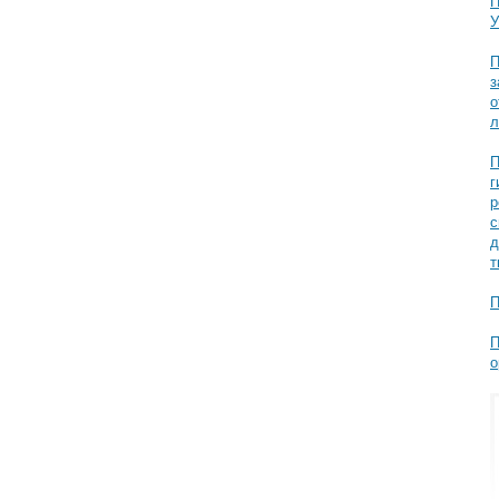
П
У
П
з
о
л
П
г
р
с
д
т
П
П
о