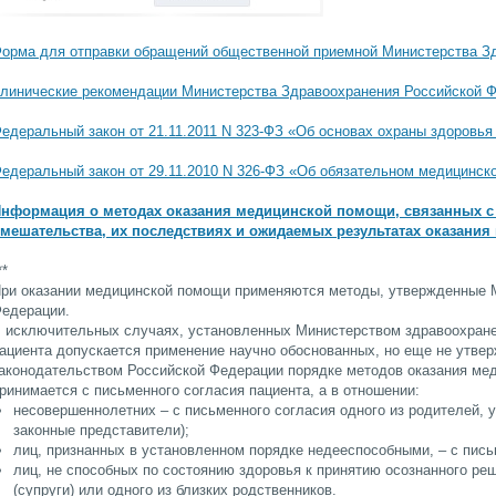
орма для отправки обращений общественной приемной Министерства З
линические рекомендации Министерства Здравоохранения Российской 
едеральный закон от 21.11.2011 N 323-ФЗ «Об основах охраны здоровья
едеральный закон от 29.11.2010 N 326-ФЗ «Об обязательном медицинск
нформация о методах оказания медицинской помощи, связанных с 
мешательства, их последствиях и ожидаемых результатах оказани
**
ри оказании медицинской помощи применяются методы, утвержденные 
едерации.
 исключительных случаях, установленных Министерством здравоохране
ациента допускается применение научно обоснованных, но еще не утве
аконодательством Российской Федерации порядке методов оказания ме
ринимается с письменного согласия пациента, а в отношении:
несовершеннолетних – с письменного согласия одного из родителей, у
законные представители);
лиц, признанных в установленном порядке недееспособными, – с пись
лиц, не способных по состоянию здоровья к принятию осознанного реш
(супруги) или одного из близких родственников.