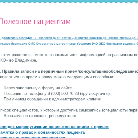
Полезное пациентам
ндрология
Бесплодие
Гинекология
Диагностика
Донорство ооцитов
Донорство спермы
Дон
ужское бесплодие
ОМС
Суррогатное материнство
Урология
ЭКО
ЭКО бесплатно
ведение 
 этом разделе вы можете ознакомиться с информацией по различным во
КО» во Владимире.
. Правила записи на первичный прием/консультацию/обследование:
аписаться на приём к врачу можно следующими способами:
Через заполненную форму на сайте.
Позвонив по телефону 8 (800) 500-76-28 (круглосуточно).
При личном обращении к администраторам клиники.
писок специалистов, к которым доступна самозапись (специалисты перви
Врач акушер-гинеколог, репродуктолог.
орядок маршрутизации пациентов на прием к врачам
амятка о правах и обязанностях пациента
равила внутреннего распорядка