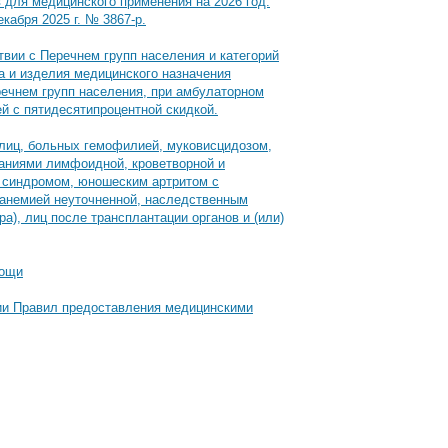
для медицинского применения на 2026 год.
абря 2025 г. № 3867-р.
вии с Перечнем групп населения и категорий
а и изделия медицинского назначения
речнем групп населения, при амбулаторном
й с пятидесятипроцентной скидкой.
лиц, больных гемофилией, муковисцидозом,
аниями лимфоидной, кроветворной и
м синдромом, юношеским артритом с
й анемией неуточненной, наследственным
эра), лиц после трансплантации органов и (или)
мощи
нии Правил предоставления медицинскими