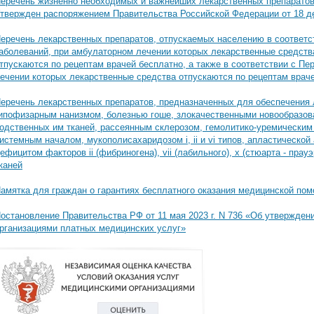
еречень жизненно необходимых и важнейших лекарственных препаратов 
твержден распоряжением Правительства Российской Федерации от 18 дек
еречень лекарственных препаратов, отпускаемых населению в соответст
аболеваний, при амбулаторном лечении которых лекарственные средств
тпускаются по рецептам врачей бесплатно, а также в соответствии с Пе
ечении которых лекарственные средства отпускаются по рецептам враче
еречень лекарственных препаратов, предназначенных для обеспечения 
ипофизарным нанизмом, болезнью гоше, злокачественными новообразов
одственных им тканей, рассеянным склерозом, гемолитико-уремически
истемным началом, мукополисахаридозом i, ii и vi типов, апластическо
ефицитом факторов ii (фибриногена), vii (лабильного), x (стюарта - прау
каней
амятка для граждан о гарантиях бесплатного оказания медицинской по
остановление Правительства РФ от 11 мая 2023 г. N 736 «Об утвержде
рганизациями платных медицинских услуг»