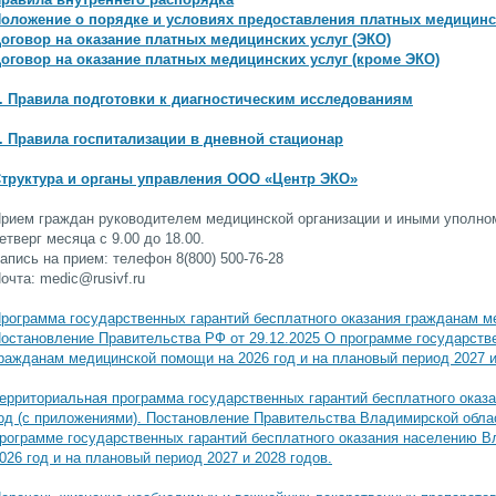
оложение о порядке и условиях предоставления платных медицинс
оговор на оказание платных медицинских услуг (ЭКО)
оговор на оказание платных медицинских услуг (кроме ЭКО)
. Правила подготовки к диагностическим исследованиям
. Правила госпитализации в дневной стационар
труктура и органы управления ООО «Центр ЭКО»
рием граждан руководителем медицинской организации и иными уполно
етверг месяца с 9.00 до 18.00.
апись на прием: телефон 8(800) 500-76-28
очта: medic@rusivf.ru
рограмма государственных гарантий бесплатного оказания гражданам м
остановление Правительства РФ от 29.12.2025 О программе государстве
ражданам медицинской помощи на 2026 год и на плановый период 2027 и
ерриториальная программа государственных гарантий бесплатного оказ
од (с приложениями). Постановление Правительства Владимирской облас
рограмме государственных гарантий бесплатного оказания населению 
026 год и на плановый период 2027 и 2028 годов.