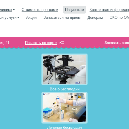
линике
Стоимость программ
Пациентам
Контактная информац
ши услуги
Акции
Записаться на прием
Донорам
ЭКО по О
я, 21
Показать на карте
Заказать зво
Всё о бесплодии
Лечение бесплодия