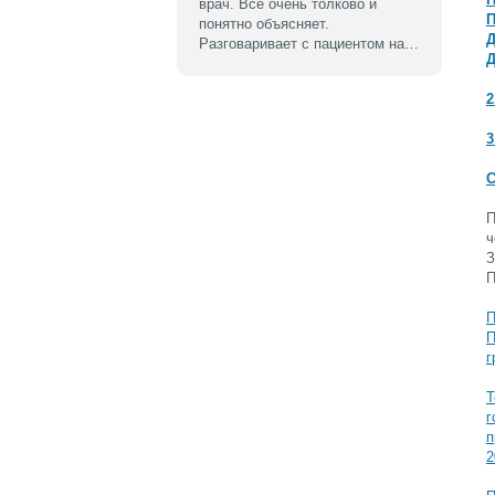
врач. Все очень толково и
П
понятно объясняет.
Д
Разговаривает с пациентом на…
Д
2
3
С
П
ч
З
П
П
П
г
Т
г
п
2