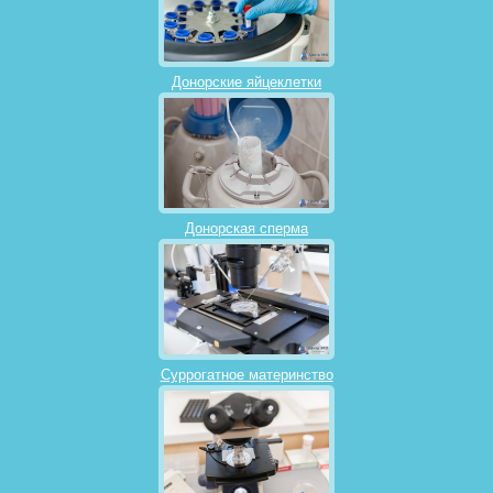
Донорские яйцеклетки
Донорская сперма
Суррогатное материнство