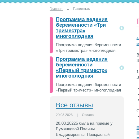
Главная
←
Пациентам
Программа ведения
беременности «Три
триместра»
многоплодная
А
М
Программа ведения беременности
«Три триместра» многоплодная.
В
Программа ведения
Э
беременности
«Первый триместр»
1
многоплодная
З
Программа ведения беременности
«Первый триместр» многоплодная
Все отзывы
С
20.03.2026
|
Оксана
20.03.20226 была на приеме у
П
Румянцевой Полины
П
Владимировны. Прекрасный
П