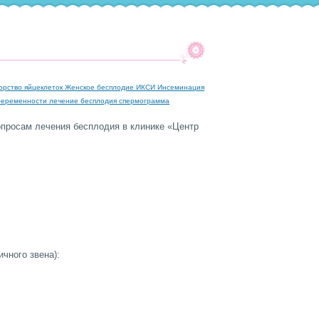
орство яйцеклеток
Женское бесплодие
ИКСИ
Инсеминация
беременности
лечение бесплодия
спермограмма
просам лечения бесплодия в клинике «Центр
чного звена):