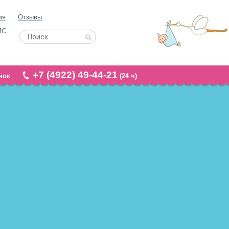
ия
Отзывы
МС
+7 (4922) 49-44-21
нок
(24 ч)