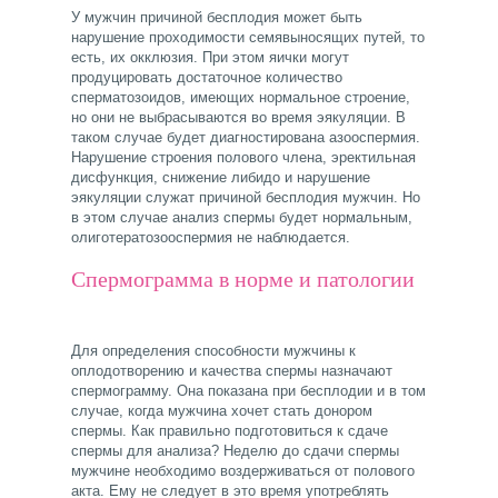
У мужчин причиной бесплодия может быть
нарушение проходимости семявыносящих путей, то
есть, их окклюзия. При этом яички могут
продуцировать достаточное количество
сперматозоидов, имеющих нормальное строение,
но они не выбрасываются во время эякуляции. В
таком случае будет диагностирована азооспермия.
Нарушение строения полового члена, эректильная
дисфункция, снижение либидо и нарушение
эякуляции служат причиной бесплодия мужчин. Но
в этом случае анализ спермы будет нормальным,
олиготератозооспермия не наблюдается.
Спермограмма в норме и патологии
Для определения способности мужчины к
оплодотворению и качества спермы назначают
спермограмму. Она показана при бесплодии и в том
случае, когда мужчина хочет стать донором
спермы. Как правильно подготовиться к сдаче
спермы для анализа? Неделю до сдачи спермы
мужчине необходимо воздерживаться от полового
акта. Ему не следует в это время употреблять