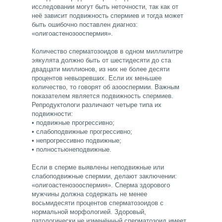
исследовании могут быть неточности, так как от
неё зависит подвижность спермиев и тогда может
быть ошибочно поставлен диагноз:
«олигоастенозооспермия».
Количество сперматозоидов в одном миллилитре
эякулята должно быть от шестидесяти до ста
двадцати миллионов, из них не более десяти
процентов невызревших. Если их меньшее
количество, то говорят об азооспермии. Важным
показателем является подвижность спермиев.
Репродуктологи различают четыре типа их
подвижности:
• подвижные прогрессивно;
• слабоподвижные прогрессивно;
• непрогрессивно подвижные;
• полностьюнеподвижные.
Если в сперме выявлены неподвижные или
слабоподвижные спермии, делают заключении:
«олигоастенозооспермия». Сперма здорового
мужчины должна содержать не менее
восьмидесяти процентов сперматозоидов с
нормальной морфологией. Здоровый,
патологически не изменённый сперматозоид имеет