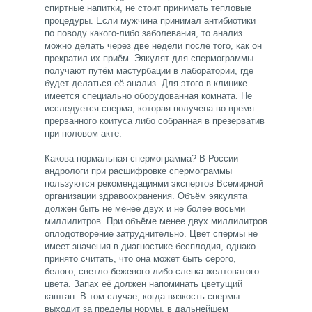
спиртные напитки, не стоит принимать тепловые
процедуры. Если мужчина принимал антибиотики
по поводу какого-либо заболевания, то анализ
можно делать через две недели после того, как он
прекратил их приём. Эякулят для спермограммы
получают путём мастурбации в лаборатории, где
будет делаться её анализ. Для этого в клинике
имеется специально оборудованная комната. Не
исследуется сперма, которая получена во время
прерванного коитуса либо собранная в презерватив
при половом акте.
Какова нормальная спермограмма? В России
андрологи при расшифровке спермограммы
пользуются рекомендациями экспертов Всемирной
организации здравоохранения. Объём эякулята
должен быть не менее двух и не более восьми
миллилитров. При объёме менее двух миллилитров
оплодотворение затруднительно. Цвет спермы не
имеет значения в диагностике бесплодия, однако
принято считать, что она может быть серого,
белого, светло-бежевого либо слегка желтоватого
цвета. Запах её должен напоминать цветущий
каштан. В том случае, когда вязкость спермы
выходит за пределы нормы, в дальнейшем