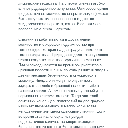
химические вещества. На сперматогенез пагубно
влияет радиационное излучение. Олигозооспермия
(недостаточное количество сперматозоидов) может
быть результатом перенесенного в детстве
эпидемического паротита, который осложнялся
воспалением яичка – орхитом.
Спермии вырабатываются в достаточном
количестве и с хорошей подвижностью при
температуре, которая на два градуса ниже, чем
температура тела. Природа создала такие условия:
яички находятся вне тела мужчины, в мошонке.
Яички закладываются во время эмбриогенеза в
брюшной полости и лишь по ходу развития плода к
девяти месяцам беременности опускаются в
мошонку. Иногда они могут не опуститься,
задержаться либо в брюшной полости, либо в
паховом канале. А там нет нужных условий для
нормального сперматогенеза. Тогда эпителий
семенных канальцев, подогретый на два градуса,
начинает вырабатывать в малом количестве
неподвижные или малоподвижные спермии. Если
во время анализа специалист увидит
недостаточное количество сперматозоидов,
большинство из которых будет малоподвижными,