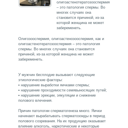
олигоастенотератозооспермия
– это патология спермы. Во
многих случаях она
становится причиной, из-за
которой женщина не может
забеременеть.
Олигозооспермия, олигоастенозооспермия, как и
олигоастенотератозооспермия – это патология
спермы. Во многих случаях она становится
причиной, из-за которой женщина не может
забеременеть.
У мужчин бесплодие вызывают следующие
этиологические факторы:
• нарушение выработки яичками спермы;
• нарушение проходимости семявыносящих путей;
• нарушение эрекции, эякуляции и снижение
полового влечения.
Причин патологии сперматогенеза много. Яички
начинают вырабатывать сперматозоиды в период
полового созревания. На их продукцию оказывает
влияние алкоголь, наркотические и некоторые