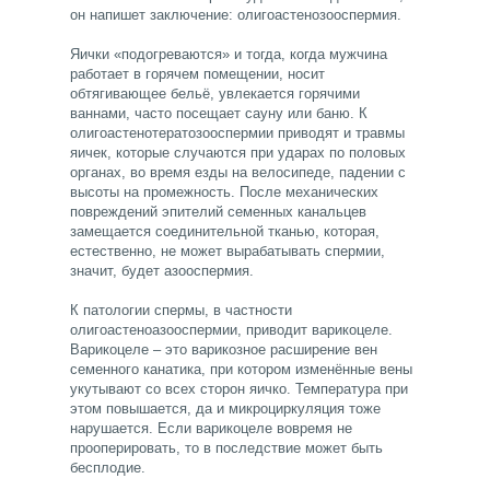
он напишет заключение: олигоастенозооспермия.
Яички «подогреваются» и тогда, когда мужчина
работает в горячем помещении, носит
обтягивающее бельё, увлекается горячими
ваннами, часто посещает сауну или баню. К
олигоастенотератозооспермии приводят и травмы
яичек, которые случаются при ударах по половых
органах, во время езды на велосипеде, падении с
высоты на промежность. После механических
повреждений эпителий семенных канальцев
замещается соединительной тканью, которая,
естественно, не может вырабатывать спермии,
значит, будет азооспермия.
К патологии спермы, в частности
олигоастеноазооспермии, приводит варикоцеле.
Варикоцеле – это варикозное расширение вен
семенного канатика, при котором изменённые вены
укутывают со всех сторон яичко. Температура при
этом повышается, да и микроциркуляция тоже
нарушается. Если варикоцеле вовремя не
прооперировать, то в последствие может быть
бесплодие.