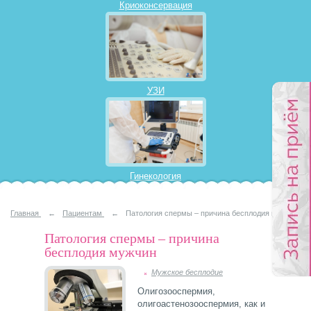
Криоконсервация
УЗИ
Гинекология
Главная
←
Пациентам
←
Патология спермы – причина бесплодия мужчин
Патология спермы – причина
бесплодия мужчин
Мужское бесплодие
Олигозооспермия,
олигоастенозооспермия, как и