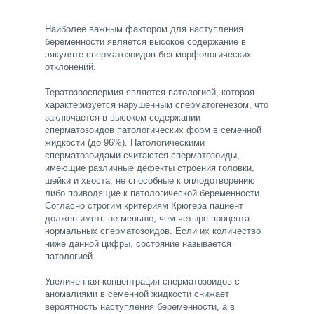
Наиболее важным фактором для наступления
беременности является высокое содержание в
эякуляте сперматозоидов без морфологических
отклонений.
Тератозооспермия является патологией, которая
характеризуется нарушенным сперматогенезом, что
заключается в высоком содержании
сперматозоидов патологических форм в семенной
жидкости (до 96%). Патологическими
сперматозоидами считаются сперматозоиды,
имеющие различные дефекты строения головки,
шейки и хвоста, не способные к оплодотворению
либо приводящие к патологической беременности.
Согласно строгим критериям Крюгера пациент
должен иметь не меньше, чем четыре процента
нормальных сперматозоидов. Если их количество
ниже данной цифры, состояние называется
патологией.
Увеличенная концентрация сперматозоидов с
аномалиями в семенной жидкости снижает
вероятность наступления беременности, а в