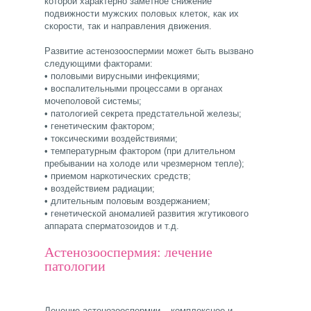
которой характерно заметное снижение
подвижности мужских половых клеток, как их
скорости, так и направления движения.
Развитие астенозооспермии может быть вызвано
следующими факторами:
• половыми вирусными инфекциями;
• воспалительными процессами в органах
мочеполовой системы;
• патологией секрета предстательной железы;
• генетическим фактором;
• токсическими воздействиями;
• температурным фактором (при длительном
пребывании на холоде или чрезмерном тепле);
• приемом наркотических средств;
• воздействием радиации;
• длительным половым воздержанием;
• генетической аномалией развития жгутикового
аппарата сперматозоидов и т.д.
Астенозооспермия: лечение
патологии
Лечение астенозооспермии – комплексное и