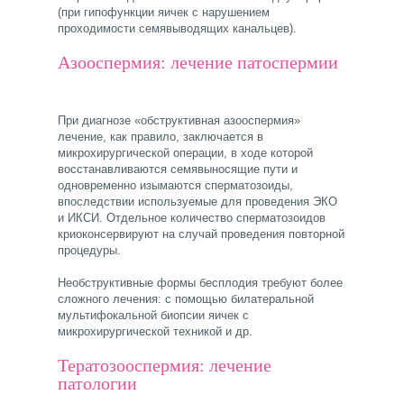
(при гипофункции яичек с нарушением
проходимости семявыводящих канальцев).
Азооспермия: лечение патоспермии
При диагнозе «обструктивная азооспермия»
лечение, как правило, заключается в
микрохирургической операции, в ходе которой
восстанавливаются семявыносящие пути и
одновременно изымаются сперматозоиды,
впоследствии используемые для проведения ЭКО
и ИКСИ. Отдельное количество сперматозоидов
криоконсервируют на случай проведения повторной
процедуры.
Необструктивные формы бесплодия требуют более
сложного лечения: с помощью билатеральной
мультифокальной биопсии яичек с
микрохирургической техникой и др.
Тератозооспермия: лечение
патологии