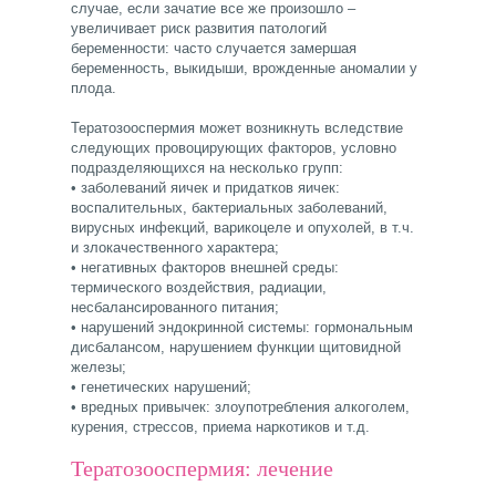
случае, если зачатие все же произошло –
увеличивает риск развития патологий
беременности: часто случается замершая
беременность, выкидыши, врожденные аномалии у
плода.
Тератозооспермия может возникнуть вследствие
следующих провоцирующих факторов, условно
подразделяющихся на несколько групп:
• заболеваний яичек и придатков яичек:
воспалительных, бактериальных заболеваний,
вирусных инфекций, варикоцеле и опухолей, в т.ч.
и злокачественного характера;
• негативных факторов внешней среды:
термического воздействия, радиации,
несбалансированного питания;
• нарушений эндокринной системы: гормональным
дисбалансом, нарушением функции щитовидной
железы;
• генетических нарушений;
• вредных привычек: злоупотребления алкоголем,
курения, стрессов, приема наркотиков и т.д.
Тератозооспермия: лечение