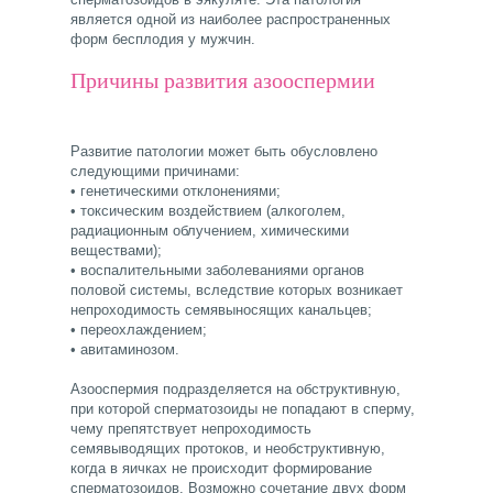
является одной из наиболее распространенных
форм бесплодия у мужчин.
Причины развития азооспермии
Развитие патологии может быть обусловлено
следующими причинами:
• генетическими отклонениями;
• токсическим воздействием (алкоголем,
радиационным облучением, химическими
веществами);
• воспалительными заболеваниями органов
половой системы, вследствие которых возникает
непроходимость семявыносящих канальцев;
• переохлаждением;
• авитаминозом.
Азооспермия подразделяется на обструктивную,
при которой сперматозоиды не попадают в сперму,
чему препятствует непроходимость
семявыводящих протоков, и необструктивную,
когда в яичках не происходит формирование
сперматозоидов. Возможно сочетание двух форм