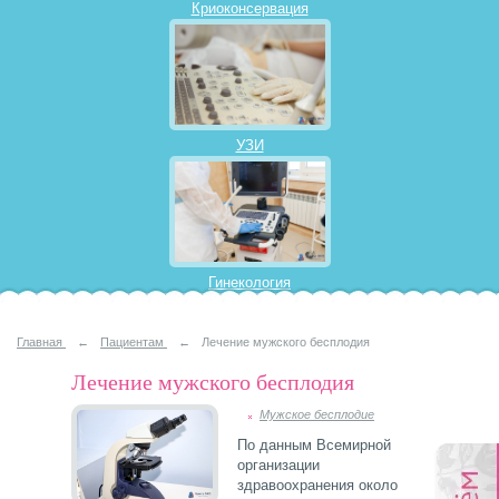
Криоконсервация
УЗИ
Гинекология
Главная
←
Пациентам
←
Лечение мужского бесплодия
Лечение мужского бесплодия
Мужское бесплодие
По данным Всемирной
организации
здравоохранения около