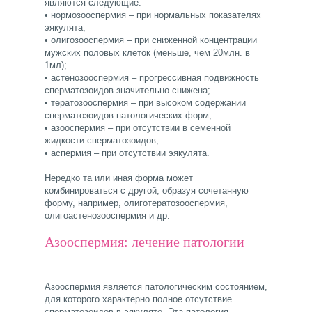
являются следующие:
• нормозооспермия – при нормальных показателях
эякулята;
• олигозооспермия – при сниженной концентрации
мужских половых клеток (меньше, чем 20млн. в
1мл);
• астенозооспермия – прогрессивная подвижность
сперматозоидов значительно снижена;
• тератозооспермия – при высоком содержании
сперматозоидов патологических форм;
• азооспермия – при отсутствии в семенной
жидкости сперматозоидов;
• аспермия – при отсутствии эякулята.
Нередко та или иная форма может
комбинироваться с другой, образуя сочетанную
форму, например, олиготератозооспермия,
олигоастенозооспермия и др.
Азооспермия: лечение патологии
Азооспермия является патологическим состоянием,
для которого характерно полное отсутствие
сперматозоидов в эякуляте. Эта патология