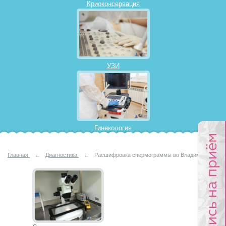
Криоконсервация
УЗИ
Гинекология
Главная
←
Диагностика
←
Расшифровка спермограммы во Владимире