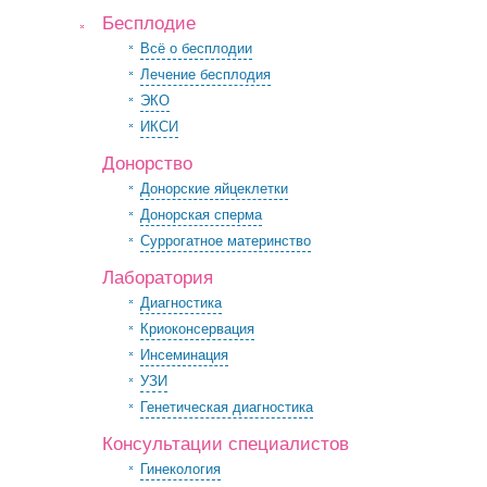
Бесплодие
Всё о бесплодии
Лечение бесплодия
ЭКО
ИКСИ
Донорство
Донорские яйцеклетки
Донорская сперма
Суррогатное материнство
Лаборатория
Диагностика
Криоконсервация
Инсеминация
УЗИ
Генетическая диагностика
Консультации специалистов
Гинекология