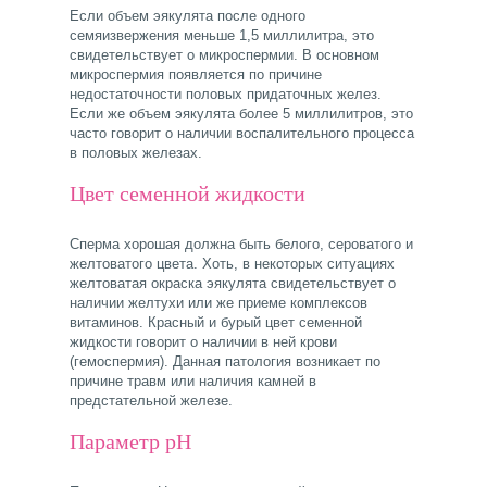
Если объем эякулята после одного
семяизвержения меньше 1,5 миллилитра, это
свидетельствует о микроспермии. В основном
микроспермия появляется по причине
недостаточности половых придаточных желез.
Если же объем эякулята более 5 миллилитров, это
часто говорит о наличии воспалительного процесса
в половых железах.
Цвет семенной жидкости
Сперма хорошая должна быть белого, сероватого и
желтоватого цвета. Хоть, в некоторых ситуациях
желтоватая окраска эякулята свидетельствует о
наличии желтухи или же приеме комплексов
витаминов. Красный и бурый цвет семенной
жидкости говорит о наличии в ней крови
(гемоспермия). Данная патология возникает по
причине травм или наличия камней в
предстательной железе.
Параметр рН