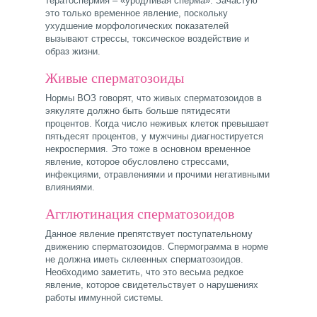
тератоспермия – «уродливая сперма». Зачастую
это только временное явление, поскольку
ухудшение морфологических показателей
вызывают стрессы, токсическое воздействие и
образ жизни.
Живые сперматозоиды
Нормы ВОЗ говорят, что живых сперматозоидов в
эякуляте должно быть больше пятидесяти
процентов. Когда число неживых клеток превышает
пятьдесят процентов, у мужчины диагностируется
некроспермия. Это тоже в основном временное
явление, которое обусловлено стрессами,
инфекциями, отравлениями и прочими негативными
влияниями.
Агглютинация сперматозоидов
Данное явление препятствует поступательному
движению сперматозоидов. Спермограмма в норме
не должна иметь склеенных сперматозоидов.
Необходимо заметить, что это весьма редкое
явление, которое свидетельствует о нарушениях
работы иммунной системы.